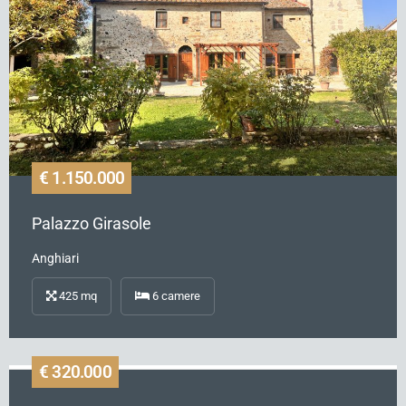
€ 1.150.000
Palazzo Girasole
Anghiari
425
mq
6
camere
€ 320.000
Rif.
CV284