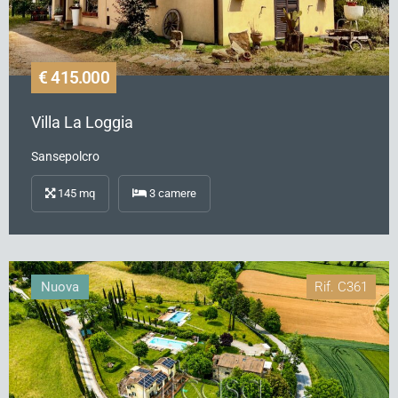
€ 415.000
Villa La Loggia
Sansepolcro
145
mq
3
camere
Nuova
Rif.
C361