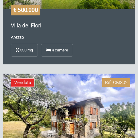
€ 500.000
Villa dei Fiori
Arezzo
530
mq
4
camere
Venduta
Rif.
CM302