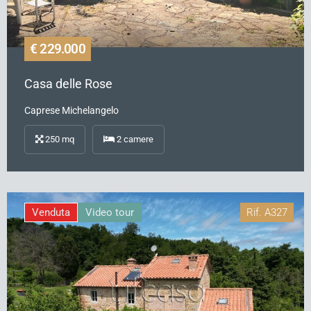
€ 229.000
Casa delle Rose
Caprese Michelangelo
250
mq
2
camere
Venduta
Video tour
Rif.
A327