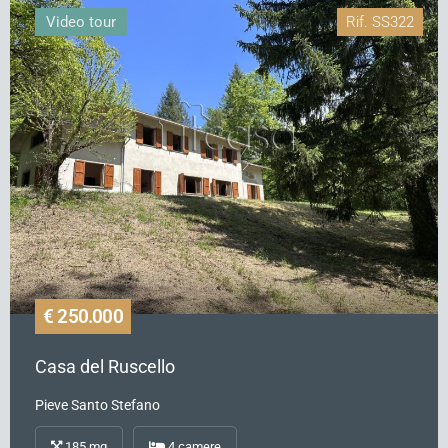
Video tour
Rif.
SS322
€ 250.000
Casa del Ruscello
Pieve Santo Stefano
185
mq
4
camere