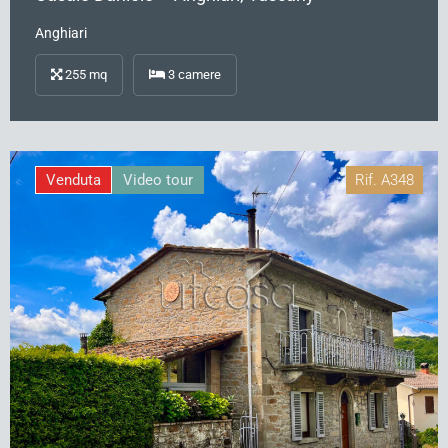
Anghiari
255
mq
3
camere
Venduta
Video tour
Rif.
A348