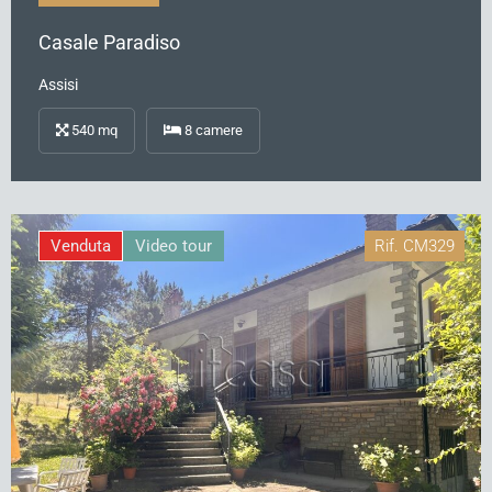
Casale Paradiso
Assisi
540
mq
8
camere
Venduta
Video tour
Rif.
CM329