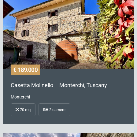
€ 189.000
Casetta Molinello – Monterchi, Tuscany
Monterchi
70
mq
2
camere