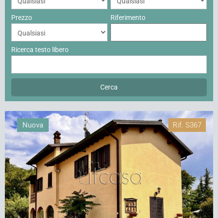
Prezzo
Riferimento
Ricerca testo libero
Nuova
Rif.
S367