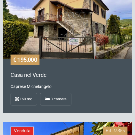
€ 195.000
Casa nel Verde
Caprese Michelangelo
160
mq
3
camere
Venduta
Rif.
M355