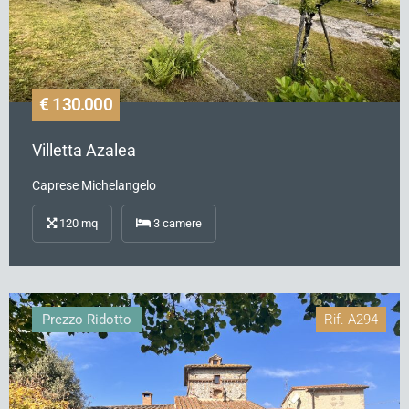
€ 130.000
Villetta Azalea
Caprese Michelangelo
120
mq
3
camere
Prezzo Ridotto
Rif.
A294