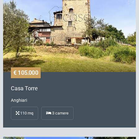
€ 105.000
Casa Torre
Anghiari
110
mq
3
camere