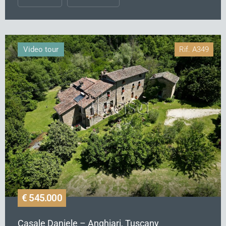
Video tour
Rif.
A349
€ 545.000
Casale Daniele – Anghiari, Tuscany