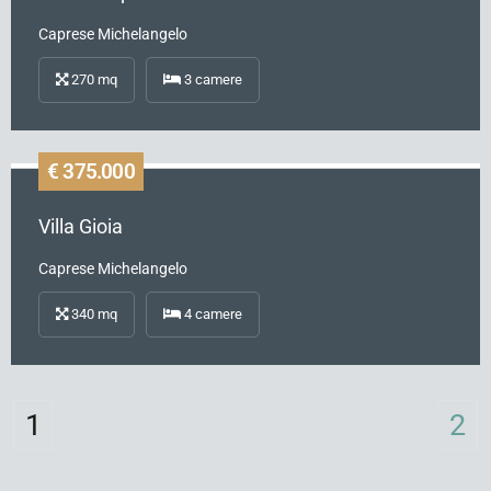
Caprese Michelangelo
270
mq
3
camere
€ 375.000
Venduta
Rif.
CM273
Villa Gioia
Caprese Michelangelo
340
mq
4
camere
1
2