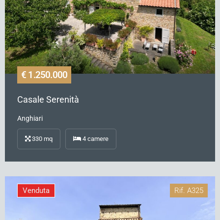
€ 1.250.000
Casale Serenità
Anghiari
330
mq
4
camere
Venduta
Rif.
A325