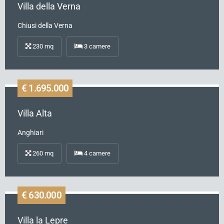
Villa della Verna
Chiusi della Verna
230
mq
3
camere
€ 1.695.000
Venduta
Video tour
Rif.
A283
Villa Alta
Anghiari
260
mq
4
camere
€ 630.000
Venduta
Rif.
CM275
Villa la Lepre