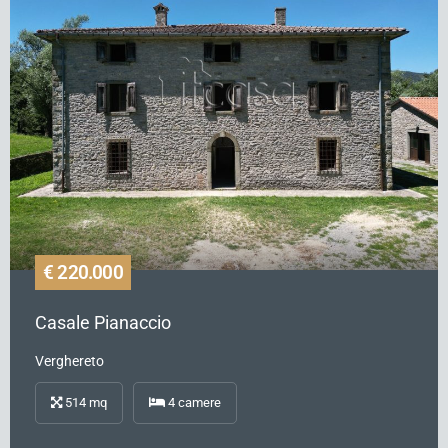
€ 220.000
Casale Pianaccio
Verghereto
514
mq
4
camere