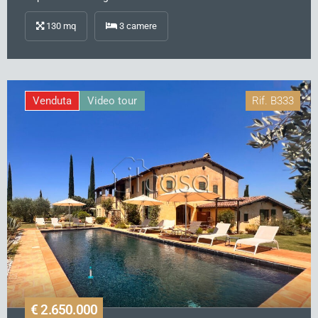
130
mq
3
camere
Venduta
Video tour
Rif.
B333
€ 2.650.000