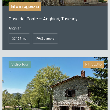
Info in agenzia
Casa del Ponte – Anghiari, Tuscany
Anghiari
129
mq
2
camere
Video tour
Rif.
SE345