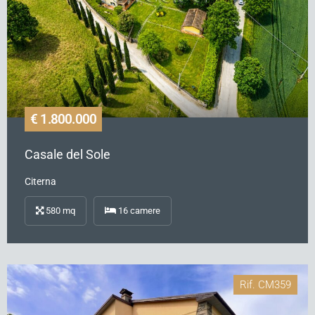
€ 1.800.000
Casale del Sole
Citerna
580
mq
16
camere
Rif.
CM359