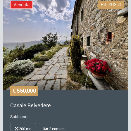
Venduta
Rif.
SU350
€ 550.000
Casale Belvedere
Subbiano
200
mq
2
camere