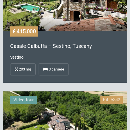
€ 415.000
Casale Calbuffa – Sestino, Tuscany
Sestino
203
mq
3
camere
Video tour
Rif.
A342