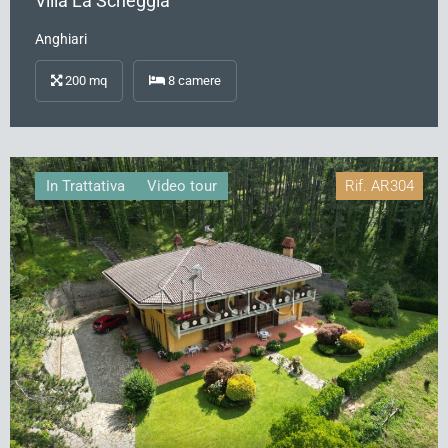
Villa La Scheggia
Anghiari
200
mq
8
camere
In Trattativa
Video tour
Rif.
AR304