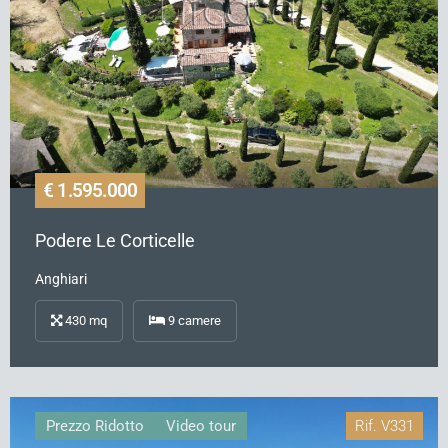
€ 1.595.000
Podere Le Corticelle
Anghiari
430
mq
9
camere
Prezzo Ridotto
Video tour
Rif.
V331