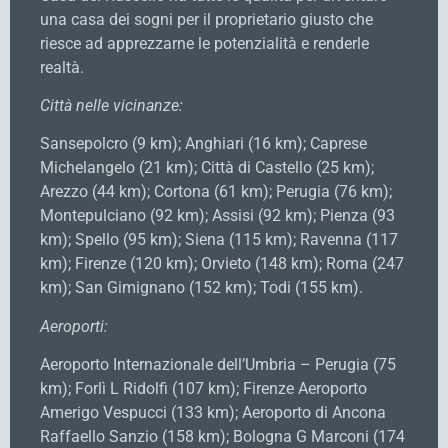
una casa dei sogni per il proprietario giusto che
riesce ad apprezzarne le potenzialità e renderle
realtà.
Città nelle vicinanze:
Sansepolcro (9 km); Anghiari (16 km); Caprese
Michelangelo (21 km); Città di Castello (25 km);
Arezzo (44 km); Cortona (61 km); Perugia (76 km);
Montepulciano (92 km); Assisi (92 km); Pienza (93
km); Spello (95 km); Siena (115 km); Ravenna (117
km); Firenze (120 km); Orvieto (148 km); Roma (247
km); San Gimignano (152 km); Todi (155 km).
Aeroporti:
Aeroporto Internazionale dell’Umbria – Perugia (75
km); Forlì L Ridolfi (107 km); Firenze Aeroporto
Amerigo Vespucci (133 km); Aeroporto di Ancona
Raffaello Sanzio (158 km); Bologna G Marconi (174