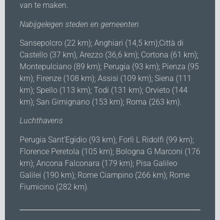
van te maken.
Nabijgelegen steden en gemeenten
Sansepolcro (22 km); Anghiari (14,5 km);Città di
Castello (37 km), Arezzo (36,6 km); Cortona (61 km);
Montepulciano (89 km); Perugia (93 km); Pienza (95
km); Firenze (108 km); Assisi (109 km); Siena (111
km); Spello (113 km); Todi (131 km); Orvieto (144
km); San Gimignano (153 km); Roma (263 km).
Luchthavens
Perugia Sant'Egidio (93 km); Forlì L Ridolfi (99 km);
Florence Peretola (105 km); Bologna G Marconi (176
km); Ancona Falconara (179 km); Pisa Galileo
Galilei (190 km); Rome Ciampino (266 km); Rome
Fiumicino (282 km).