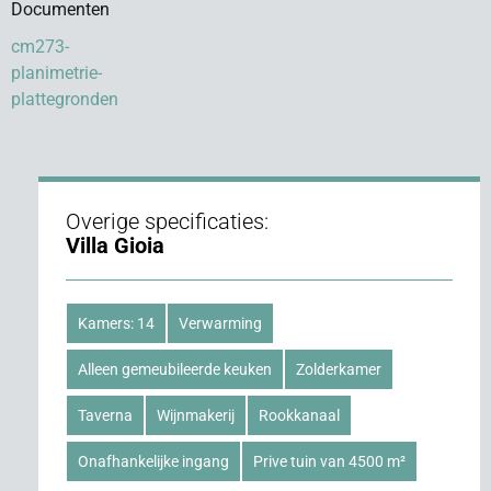
Documenten
cm273-
planimetrie-
plattegronden
Overige specificaties:
Villa Gioia
Kamers: 14
Verwarming
Alleen gemeubileerde keuken
Zolderkamer
Taverna
Wijnmakerij
Rookkanaal
Onafhankelijke ingang
Prive tuin van 4500 m²