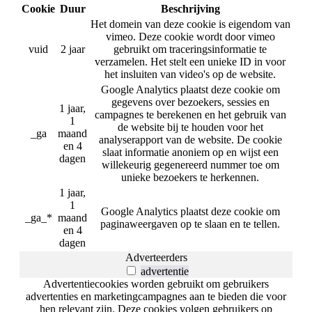
Cookie
Duur
Beschrijving
Het domein van deze cookie is eigendom van
vimeo. Deze cookie wordt door vimeo
vuid
2 jaar
gebruikt om traceringsinformatie te
verzamelen. Het stelt een unieke ID in voor
het insluiten van video's op de website.
Google Analytics plaatst deze cookie om
gegevens over bezoekers, sessies en
1 jaar,
campagnes te berekenen en het gebruik van
1
de website bij te houden voor het
_ga
maand
analyserapport van de website. De cookie
en 4
slaat informatie anoniem op en wijst een
dagen
willekeurig gegenereerd nummer toe om
unieke bezoekers te herkennen.
1 jaar,
1
Google Analytics plaatst deze cookie om
_ga_*
maand
paginaweergaven op te slaan en te tellen.
en 4
dagen
Adverteerders
advertentie
Advertentiecookies worden gebruikt om gebruikers
advertenties en marketingcampagnes aan te bieden die voor
hen relevant zijn. Deze cookies volgen gebruikers op