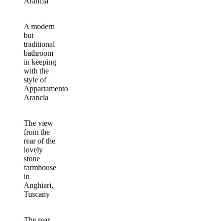
Arancia
A modern
but
traditional
bathroom
in keeping
with the
style of
Appartamento
Arancia
The view
from the
rear of the
lovely
stone
farmhouse
in
Anghiari,
Tuscany
The rear