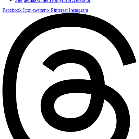
Site gemaakt met
Domyno Accelerator
Facebook
Icon-twitter-x
Pinterest
Instagram