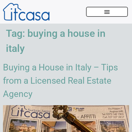
WER WIR SIND
VERKAUFEN SIE MIT UNS
Tag:
buying a house in
italy
Buying a House in Italy – Tips
from a Licensed Real Estate
Agency