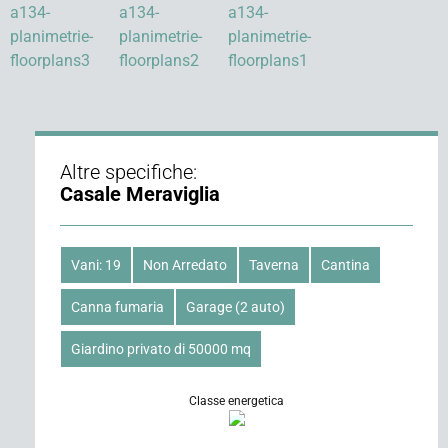
a134-
a134-
a134-
planimetrie-
planimetrie-
planimetrie-
floorplans3
floorplans2
floorplans1
Altre specifiche:
Casale Meraviglia
Vani: 19
Non Arredato
Taverna
Cantina
Canna fumaria
Garage (2 auto)
Giardino privato di 50000 mq
Classe energetica