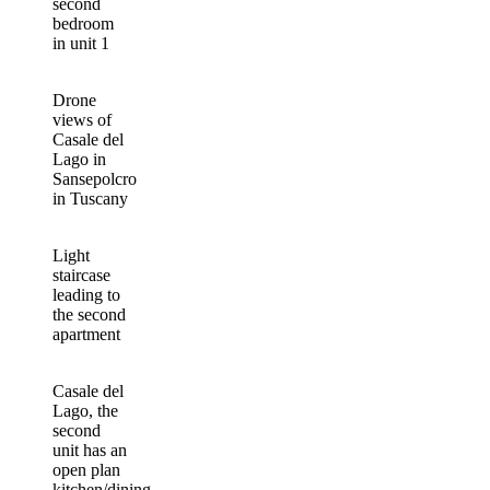
second
bedroom
in unit 1
Drone
views of
Casale del
Lago in
Sansepolcro
in Tuscany
Light
staircase
leading to
the second
apartment
Casale del
Lago, the
second
unit has an
open plan
kitchen/dining