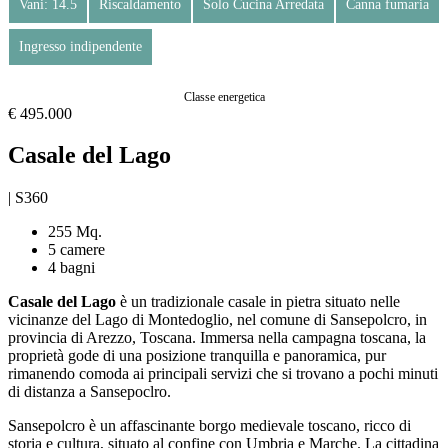
Vani: 14.5
Riscaldamento
Solo Cucina Arredata
Canna fumaria
Ingresso indipendente
Classe energetica
€ 495.000
Casale del Lago
| S360
255 Mq.
5 camere
4 bagni
Casale del Lago
è un tradizionale casale in pietra situato nelle
vicinanze del Lago di Montedoglio, nel comune di Sansepolcro, in
provincia di Arezzo, Toscana. Immersa nella campagna toscana, la
proprietà gode di una posizione tranquilla e panoramica, pur
rimanendo comoda ai principali servizi che si trovano a pochi minuti
di distanza a Sansepoclro.
Sansepolcro è un affascinante borgo medievale toscano, ricco di
storia e cultura, situato al confine con Umbria e Marche. La cittadina