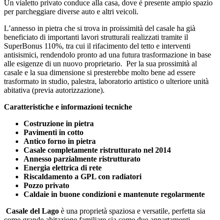
Un vialetto privato conduce alla casa, dove è presente ampio spazio
per parcheggiare diverse auto e altri veicoli.
L’annesso in pietra che si trova in proissimità del casale ha già
beneficiato di importanti lavori strutturali realizzati tramite il
SuperBonus 110%, tra cui il rifacimento del tetto e interventi
antisismici, rendendolo pronto ad una futura trasformazione in base
alle esigenze di un nuovo proprietario. Per la sua prossimità al
casale e la sua dimensione si presterebbe molto bene ad essere
trasformato in studio, palestra, laboratorio artistico o ulteriore unità
abitativa (previa autorizzazione).
Caratteristiche e informazioni tecniche
Costruzione in pietra
Pavimenti in cotto
Antico forno in pietra
Casale completamente ristrutturato nel 2014
Annesso parzialmente ristrutturato
Energia elettrica di rete
Riscaldamento a GPL con radiatori
Pozzo privato
Caldaie in buone condizioni e mantenute regolarmente
Casale del Lago
è una proprietà spaziosa e versatile, perfetta sia
come grande abitazione familiare sia come due appartamenti