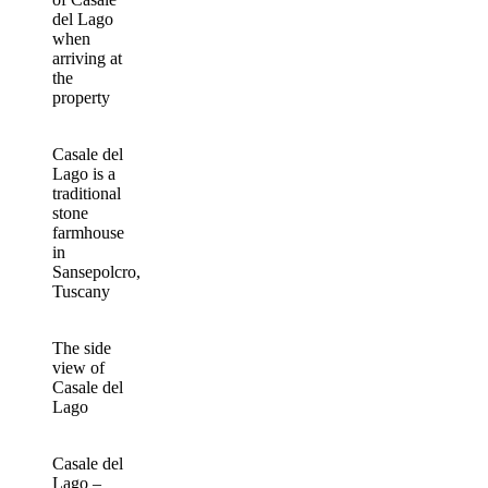
del Lago
when
arriving at
the
property
Casale del
Lago is a
traditional
stone
farmhouse
in
Sansepolcro,
Tuscany
The side
view of
Casale del
Lago
Casale del
Lago –