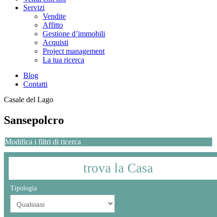
Servizi
Vendite
Affitto
Gestione d’immobili
Acquisti
Project management
La tua ricerca
Blog
Contatti
Casale del Lago
Sansepolcro
Modifica i filtri di ricerca
trova la
Casa
Tipologia